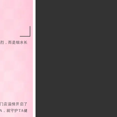
烈烈，而是细水长
国门店温情开启了
A，就守护TA健