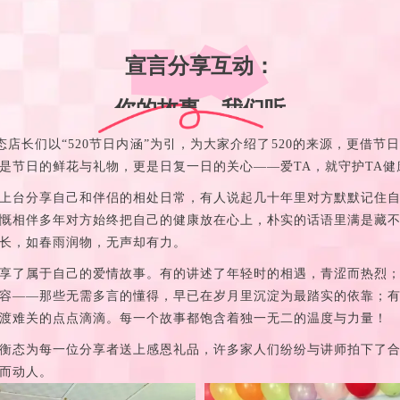
宣言分享互动：
你的故事，我们听
衡态店长们以“520节日内涵”为引，为大家介绍了520的来源，更借节
是节日的鲜花与礼物，更是日复一日的关心——爱TA，就守护TA健
上台分享自己和伴侣的相处日常，有人说起几十年里对方默默记住
慨相伴多年对方始终把自己的健康放在心上，朴实的话语里满是藏
长，如春雨润物，无声却有力。
享了属于自己的爱情故事。有的讲述了年轻时的相遇，青涩而热烈
容——那些无需多言的懂得，早已在岁月里沉淀为最踏实的依靠；
渡难关的点点滴滴。每一个故事都饱含着独一无二的温度与力量！
衡态为每一位分享者送上感恩礼品，许多家人们纷纷与讲师拍下了
而动人。