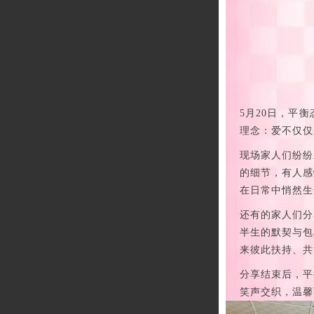
5月20日，平
理念：爱不仅仅
现场家人们纷纷
的细节，有人感
在日常中悄然生
还有的家人们分
半生的默契与包
来彼此扶持、共
分享结束后，平
笑声交织，温馨