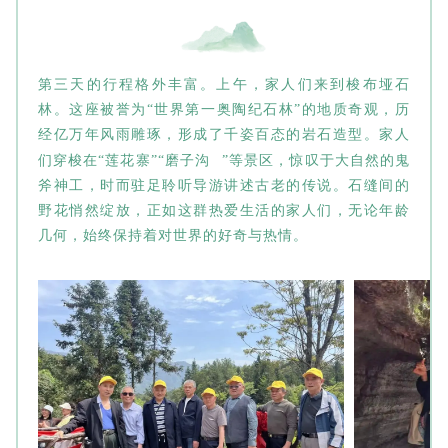
第三天的行程格外丰富。上午，家人们来到梭布垭石
林。这座被誉为“世界第一奥陶纪石林”的地质奇观，历
经亿万年风雨雕琢，形成了千姿百态的岩石造型。家人
们穿梭在“莲花寨”“
磨子沟
”等景区，惊叹于大自然的鬼
斧神工，时而驻足聆听导游讲述古老的传说。石缝间的
野花悄然绽放，正如这群热爱生活的家人们，无论年龄
几何，始终保持着对世界的好奇与热情。