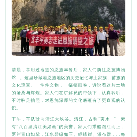
清晨，享用过地道的恩施早餐后，家人们前往
恩施博物
馆
。这里珍藏着恩施地区的历史记忆与土家族、苗族的
文化瑰宝。一件件文物，一幅幅画卷，诉说着这片土地
的沧桑与辉煌。家人们在讲解员的带领下，认真聆听，
不时驻足拍照，对恩施深厚的文化底蕴有了更直观的认
识。
下午，车队驶向清江大峡谷。清江，古称“
夷水
”，素
有“八百里清江美如画”的美誉。家人们乘船溯江而上，
两岸青山如黛，江水碧绿如玉。蝴蝶崖、瀑布群……每