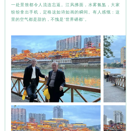
一处景致都令人流连忘返。江风拂面，水雾氤氲，大家
纷纷拿出手机，定格这如诗如画的瞬间。有人感慨：这
里的空气都是甜的，不愧是‘世界硒都’。