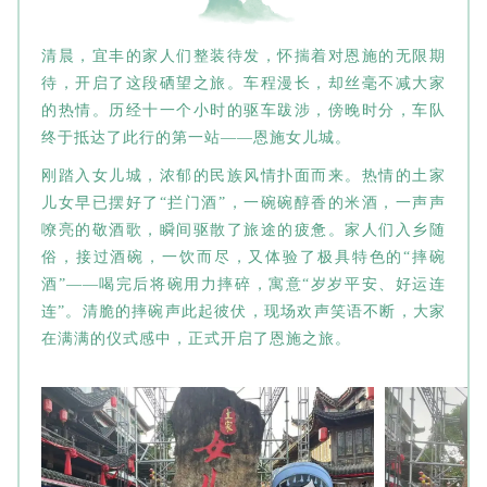
清晨，宜丰的家人们整装待发，怀揣着对恩施的无限期
待，开启了这段硒望之旅。车程漫长，却丝毫不减大家
的热情。历经十一个小时的驱车跋涉，傍晚时分，车队
终于抵达了此行的第一站——恩施女儿城。
刚踏入女儿城，浓郁的民族风情扑面而来。热情的土家
儿女早已摆好了“拦门酒”，一碗碗醇香的米酒，一声声
嘹亮的敬酒歌，瞬间驱散了旅途的疲惫。家人们入乡随
俗，接过酒碗，一饮而尽，又体验了极具特色的“摔碗
酒”——喝完后将碗用力摔碎，寓意“岁岁平安、好运连
连”。清脆的摔碗声此起彼伏，现场欢声笑语不断，大家
在满满的仪式感中，正式开启了恩施之旅。