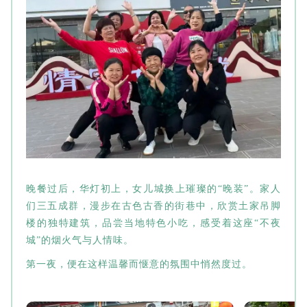
晚餐过后，华灯初上，女儿城换上璀璨的“晚装”。家人
们三五成群，漫步在古色古香的街巷中，欣赏土家吊脚
楼的独特建筑，品尝当地特色小吃，感受着这座“不夜
城”的烟火气与人情味。
第一夜，便在这样温馨而惬意的氛围中悄然度过。