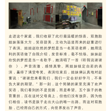
走进这个家庭，我们收获了此行最温暖的惊喜。双胞胎
姐妹落落大方，笑容甜美，主动为远道而来的赵董进行
了表演。姐姐赵欣然的梦想是当一名英语老师，她用流
利的英语做了自我介绍，发音标准，毫不怯场。妹妹赵
欣悦的梦想是当一名歌手，她清唱了一首《
听我说谢谢
你
》，声音清澈，感情真挚。
两姐妹镇定自若的表
演，赢得了满堂夸奖。表演结束后，姐妹俩认真地对赵
董说：“谢谢您来看我们，我们一定会好好学习，不辜
负大家的期望。” 那一刻，这个简陋的家里充满了欢声
笑语，我们看到的不是贫困，而是希望。
五个孩子的教
育重担，压在这对父母肩上，但他们没有放弃。因为他
们相信，读书是孩子走出大山的唯一出路。而这对双胞
胎，已经用自己的方式，向世界发出了声音。