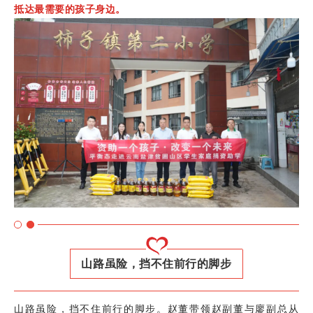
抵达最需要的孩子身边。
山路虽险，挡不住前行的脚步
山路虽险，挡不住前行的脚步。赵董带领赵副董与廖副总从