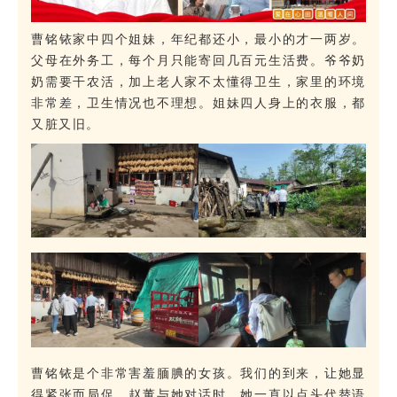
曹铭铱家中四个姐妹，年纪都还小，最小的才一两岁。
父母在外务工，每个月只能寄回几百元生活费。爷爷奶
奶需要干农活，加上老人家不太懂得卫生，家里的环境
非常差，卫生情况也不理想。姐妹四人身上的衣服，都
又脏又旧。
曹铭铱是个非常害羞腼腆的女孩。我们的到来，让她显
得紧张而局促。赵董与她对话时，她一直以点头代替语