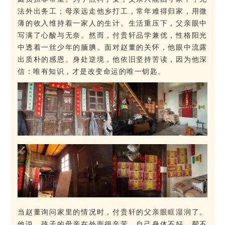
法外出务工；母亲远走他乡打工，常年难得归家，用微
薄的收入维持着一家人的生计。生活重压下，父亲眼中
写满了心酸与无奈。然而，付贵轩品学兼优，性格阳光
中透着一丝少年的腼腆。面对赵董的关怀，他眼中流露
出质朴的感恩。身处逆境，他依旧坚持苦读，因为他深
信：唯有知识，才是改变命运的唯一钥匙。
当赵董询问家里的情况时，付贵轩的父亲眼眶湿润了。
他说，孩子的母亲在外面很辛苦，自己身体不好，帮不