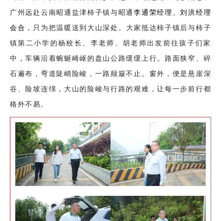
广州远赴云南昭通盐津柿子镇与昭通
李通荣经理、刘洪经理
会合
，只为把温暖送到大山深处。大家抵达柿子镇后与柿子
镇第二小学的杨校长、李老师、胡老师出发前往孩子们家
中，车辆沿着蜿蜒崎岖的盘山公路缓缓上行。路面狭窄、碎
石遍布，弯道陡峭险峻，一路颠簸不止。窗外，便是悬崖深
谷、险坡连绵，大山的险峻与行路的艰难，让每一步前行都
格外不易。