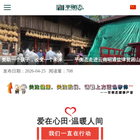
资助一个孩子，改变一个未来 —— 平衡态走进云南昭通盐津贫困山
区学生家庭走访调研关怀
发布日期：
2026-04-25
阅读量：
708
爱在心田·温暖人间
我们一直在行动