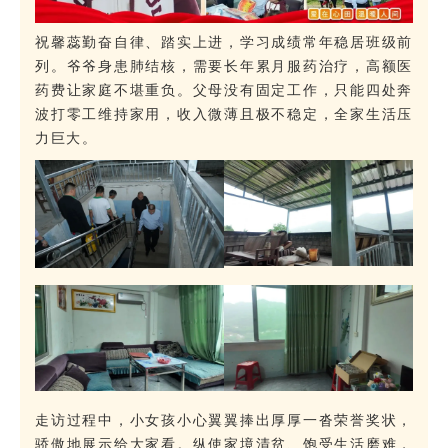
祝馨蕊勤奋自律、踏实上进，学习成绩常年稳居班级前
列。爷爷身患肺结核，需要长年累月服药治疗，高额医
药费让家庭不堪重负。父母没有固定工作，只能四处奔
波打零工维持家用，收入微薄且极不稳定，全家生活压
力巨大。
走访过程中，小女孩小心翼翼捧出厚厚一沓荣誉奖状，
骄傲地展示给大家看。纵使家境清贫、饱受生活磨难，