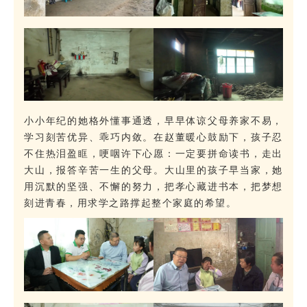
小小年纪的她格外懂事通透，早早体谅父母养家不易，
学习刻苦优异、乖巧内敛。在赵董暖心鼓励下，孩子忍
不住热泪盈眶，哽咽许下心愿：一定要拼命读书，走出
大山，报答辛苦一生的父母。大山里的孩子早当家，她
用沉默的坚强、不懈的努力，把孝心藏进书本，把梦想
刻进青春，用求学之路撑起整个家庭的希望。