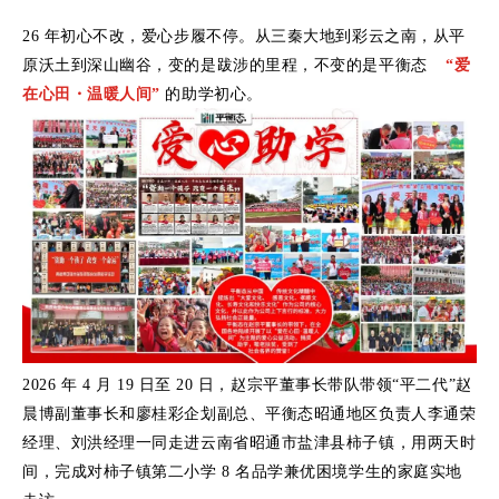
26 年初心不改，爱心步履不停。从三秦大地到彩云之南，从平
原沃土到深山幽谷，变的是跋涉的里程，不变的是
平衡态
“爱
在心田・温暖人间”
的助学初心。
2026 年 4 月 19 日至 20 日，赵宗平董事长带队带领“平二代”赵
晨博副董事长和廖桂彩企划副总、平衡态昭通地区负责人李通荣
经理、刘洪经理一同走进云南省昭通市盐津县柿子镇，用两天时
间，完成对柿子镇第二小学 8 名品学兼优困境学生的家庭实地