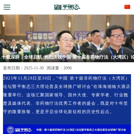
十载深耕，全球启航 |热烈庆祝中国·第十届非药物疗法（大湾区）
坛暨平衡态2025年度盛会圆满成功！
发布日期：
2025-11-30
阅读量：
2096
2025年11月28日至30日，“中国·第十届非药物疗法（大湾区）
论坛暨平衡态三大理论普及全球推广研讨会”在珠海德翰大酒店
隆重举行。这场汇聚国家领导、国外大使、专家学者、行业翘
楚及媒体代表、非药物疗法优秀工作者的盛会，既是对十年坚
守的隆重致敬，更是开启全球化新征程的历史性起点。