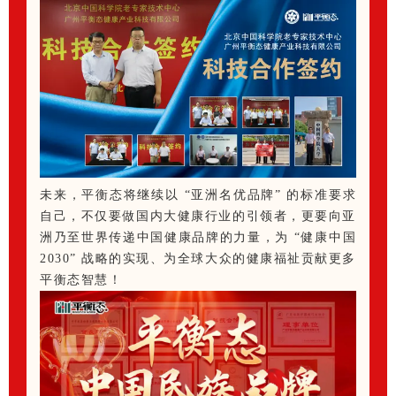
未来，
平衡态将继续以 “亚洲名优品牌” 的标准要求
自己，不仅要做国内大健康行业的引领者，更要向亚
洲乃至世界传递中国健康品牌的力量，为 “健康中国
2030” 战略的实现、为全球大众的健康福祉贡献更多
平衡态智慧！