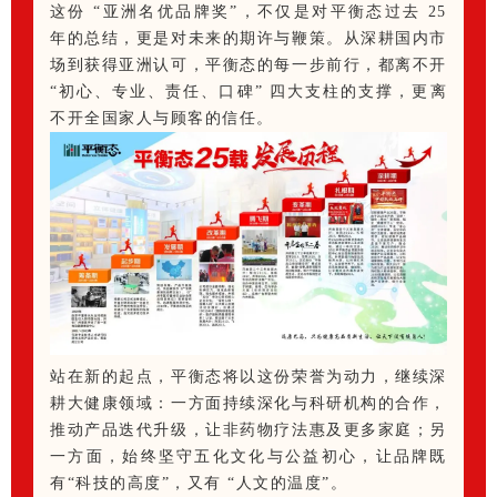
这份 “亚洲名优品牌奖”，不仅是对平衡态过去 25
年的总结，更是对未来的期许与鞭策。从深耕国内市
场到获得亚洲认可，平衡态的每一步前行，都离不开
“
初心
、
专业
、责任、口碑” 四大支柱的支撑，更离
不开全国家人与顾客的信任。
站在新的起点，平衡态将以这份荣誉为动力，继续深
耕大健康领域：一方面持续深化与科研机构的合作，
推动产品迭代升级，让非药物疗法惠及更多家庭；另
一方面，始终坚守五化文化与公益初心，让品牌既
有
“科技的高度”，又有 “人文的温度”。