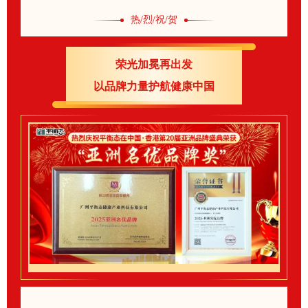
热/烈/祝/贺
荣光加冕再出发
以品牌力量护航健康中国