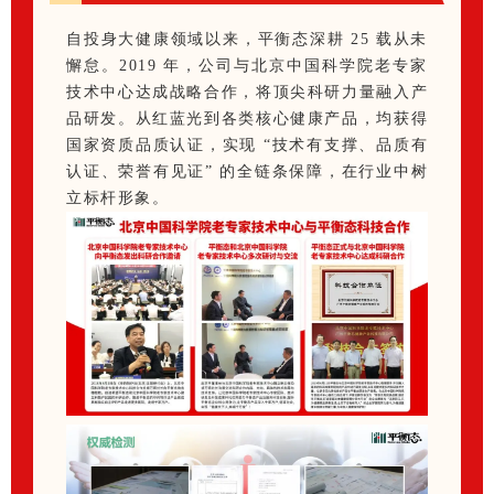
自投身大健康领域以来，平衡态深耕 25 载从未
懈怠。2019 年，公司与北京中国科学院老专家
技术中心达成战略合作，将顶尖科研力量融入产
品研发。从红蓝光到各类核心健康产品，均获得
国家资质品质认证，实现 “技术有支撑、品质有
认证、荣誉有见证” 的全链条保障，在行业中树
立标杆形象。