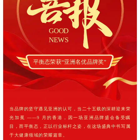
GOOD
NEWS
平衡态荣获“亚洲名优品牌奖”
当品牌的坚守遇见亚洲的认可，当二十五载的深耕迎来荣
光加冕 ——9 月的香港，因一场亚洲品牌盛会备受瞩
目，而平衡态，正以行业标杆之姿，在这场盛典中书写属
于大健康领域的荣耀篇章。