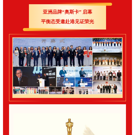
亚洲品牌
“奥斯卡” 启幕
平衡态受邀赴港见证荣光