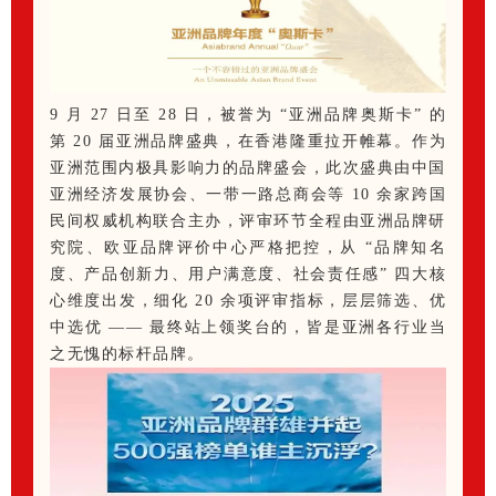
9 月 27 日至 28 日，被誉为 “亚洲品牌奥斯卡” 的
第 20 届亚洲品牌盛典，在香港隆重拉开帷幕。作为
亚洲范围内极具影响力的品牌盛会，此次盛典由中国
亚洲经济发展协会、一带一路总商会等 10 余家跨国
民间权威机构联合主办，评审环节全程由亚洲品牌研
究院、欧亚品牌评价中心严格把控，从 “品牌知名
度、产品创新力、用户满意度、社会责任感” 四大核
心维度出发，细化 20 余项评审指标，层层筛选、优
中选优 —— 最终站上领奖台的，皆是亚洲各行业当
之无愧的标杆品牌。