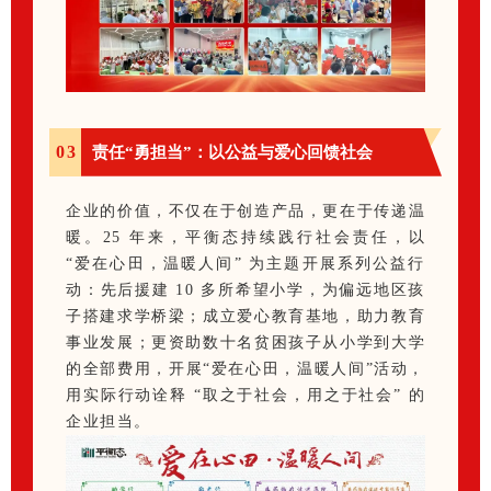
0
3
责任
“勇担当”：以公益与爱心回馈社会
企业的价值，不仅在于创造产品，更在于传递温
暖。25 年来，平衡态持续践行社会责任，以
“爱在心田，温暖人间” 为主题开展系列公益行
动：先后援建 10 多所希望小学，为偏远地区孩
子搭建求学桥梁；成立爱心教育基地，助力教育
事业发展；更资助数十名贫困孩子从小学到大学
的全部费用，开展“爱在心田，温暖人间”活动，
用实际行动诠释 “取之于社会，用之于社会” 的
企业担当。